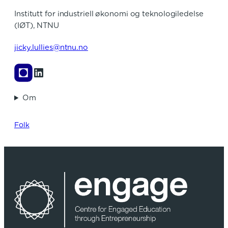
Institutt for industriell økonomi og teknologiledelse
(IØT), NTNU
jicky.lullies@ntnu.no
LinkedIn
Om
Folk